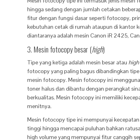
Mesin fotocopy tipe ini termasuk jenis mesi
hingga sedang dengan jumlah cetakan beberap
fitur dengan fungsi dasar seperti fotocopy, 
kebutuhan cetak di rumah ataupun di kantor k
diantaranya adalah mesin Canon iR 2425, Ca
3. Mesin fotocopy besar (
high
)
Tipe yang ketiga adalah mesin besar atau
high
fotocopy yang paling bagus dibandingkan tipe
mesin fotocopy. Mesin fotocopy ini mengguna
toner halus dan dibantu dengan perangkat sina
berkualitas. Mesin fotocopy ini memiliki kec
menitnya.
Mesin fotocopy tipe ini mempunyai kecepat
tinggi hingga mencapai puluhan bahkan ratusa
high volume yang mempunyai fitur canggih sep