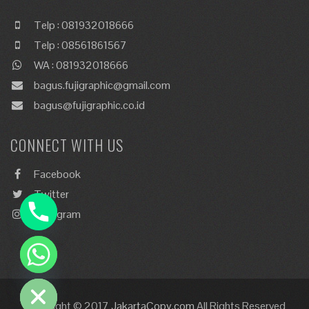
Telp : 081932018666
Telp : 08561861567
WA : 081932018666
bagus.fujigraphic@gmail.com
bagus@fujigraphic.co.id
CONNECT WITH US
Facebook
Twitter
Instagram
chaty
Hide
Copyright © 2017
JakartaCopy.com
All Rights Reserved