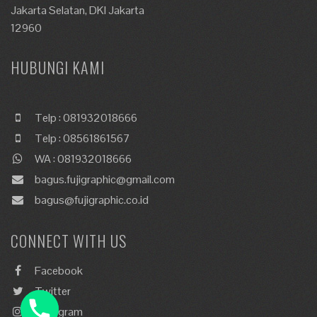
Jakarta Selatan, DKI Jakarta
12960
HUBUNGI KAMI
Telp : 081932018666
Telp : 08561861567
WA : 081932018666
bagus.fujigraphic@gmail.com
bagus@fujigraphic.co.id
CONNECT WITH US
Facebook
Twitter
Instagram